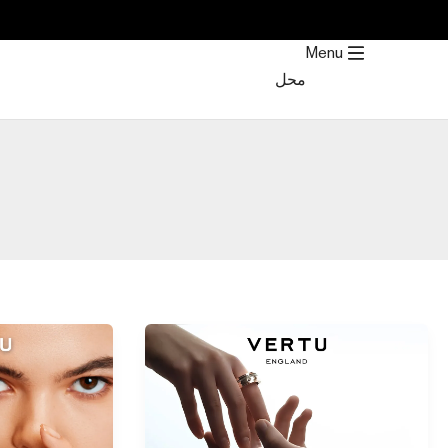
Post
خطي
pagination
لى
Menu
لمحتوى
محل
How
How
to
to
Close
Make
Apple
Perfect
Watch
Apple