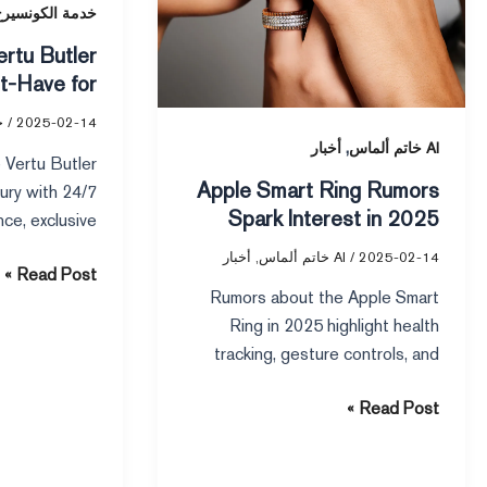
Have
2025
خدمة الكونسير
for
rtu Butler
Luxury
t-Have for
Enthusiasts
Enthusiasts
2025-02-14
/
خ
,
AI خاتم ألماس
أخبار
 Vertu Butler
Apple Smart Ring Rumors
xury with 24/7
Spark Interest in 2025
ce, exclusive
s integration
2025-02-14
/
AI خاتم ألماس
,
أخبار
Read Post »
your daily life.
Rumors about the Apple Smart
Ring in 2025 highlight health
tracking, gesture controls, and
seamless Apple ecosystem
Read Post »
integration, sparking tech
enthusiasts’ interest.