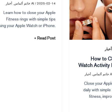
2025
2025-02-14
/
AI خاتم ألماس
,
أخبار
Made
Simple
Learn how to close your Apple
in
Fitness rings with simple tips
2025
sing your Apple Watch or iPhone.
Stay active, track progress, and
Read Post »
hit your fitness goals daily.
أخبار
How to C
Watch Activity 
Healthie
اتم ألماس
,
أخبار
Close your Apple
daily with simple
fitness, impr
enhance overall hea
Apple Watch’s track