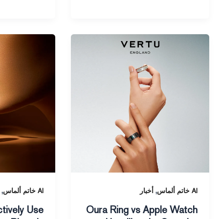
How
Oura
to
Ring
Effectively
vs
Use
Apple
Apple
Watch
Fitness
Unveiling
Rings
the
in
Superior
2025
Health
Tracker
,
,
AI خاتم ألماس
أخبار
AI خاتم ألماس
tively Use
Oura Ring vs Apple Watch