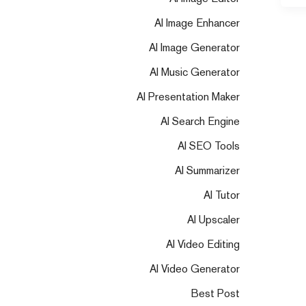
AI Image Enhancer
AI Image Generator
AI Music Generator
AI Presentation Maker
AI Search Engine
AI SEO Tools
AI Summarizer
AI Tutor
AI Upscaler
AI Video Editing
AI Video Generator
Best Post