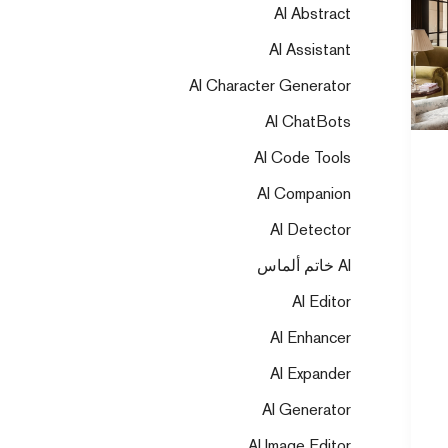
AI Abstract
AI Assistant
AI Character Generator
AI ChatBots
AI Code Tools
AI Companion
AI Detector
AI خاتم ألماس
AI Editor
AI Enhancer
AI Expander
AI Generator
AI Image Editor