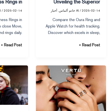
ss Rings in
Unveiling the Superior
2025
Health Tracker
2025-02-14
/
AI خاتم ألماس
,
أخبار
2025-02-14
/
AI خ
ness Rings in
Compare the Oura Ring and
o close Move,
Apple Watch for health tracking.
d rings daily.
Discover which excels in sleep,
als, and track
activity, and battery life to suit
Read Post »
Read Post »
 effortlessly.
your lifestyle. Apple Oura Ring
insights.
What
Apple
Makes
Smart
Vertu
Ring
Butler
Rumors
Service
Spark
a
Interest
Must-
in