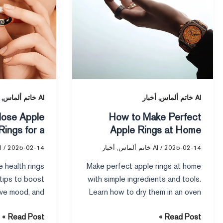
Activity
Rings
Rings
at
for
Home
a
Healthier
Lifestyle
,
,
AI خاتم ألماس
أخبار
AI خاتم ألماس
lose Apple
How to Make Perfect
Rings for a
Apple Rings at Home
r Lifestyle
2025-02-14
/
AI خاتم ألماس
,
أخبار
2025-02-14
/
AI خ
 health rings
Make perfect apple rings at home
 tips to boost
with simple ingredients and tools.
ove mood, and
Learn how to dry them in an oven
lth using your
or dehydrator for a healthy, tasty
Read Post »
Read Post »
ing features.
snack.