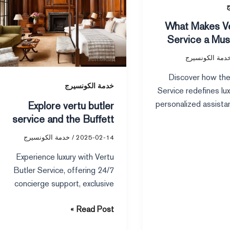
AGM
ج
What Makes Ve
Service a Mus
Luxury 
دمة الكونسيرج
Discover how the
خدمة الكونسيرج
Service redefines lu
personalized assistan
Explore vertu butler
access, and seamles
service and the Buffett
into 
AGM
2025-02-14
/
خدمة الكونسيرج
Experience luxury with Vertu
Butler Service, offering 24/7
concierge support, exclusive
access, and seamless travel for
Read Post »
events like the Buffett AGM.