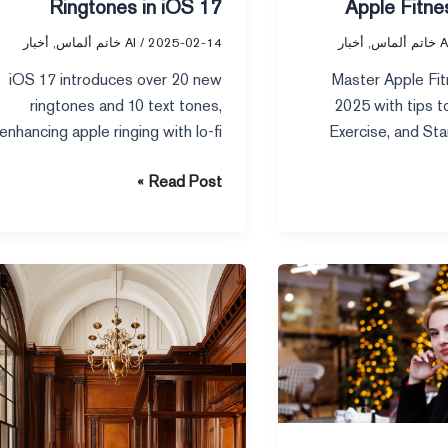
Ringtones in iOS 17
Apple Fitne
اتم ألماس
,
أخبار
2025-02-14
/
AI خاتم ألماس
,
أخبار
iOS 17 introduces over 20 new
Master Apple Fit
ringtones and 10 text tones,
2025 with tips t
enhancing apple ringing with lo-fi
Exercise, and Stan
sounds, fade-ins, and improved
Stay active, set go
Read Post »
audio quality.
progress
Explore
vertu
butler
service
and
the
Buffett