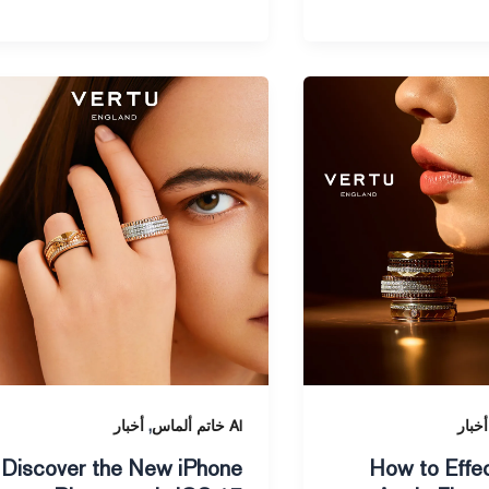
Discover
the
New
iPhone
Ringtones
in
iOS
17
,
أخبار
AI خاتم ألماس
أخبار
Discover the New iPhone
How to Effec