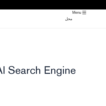
خطي
لى
Menu
لمحتوى
محل
AI Search Engine